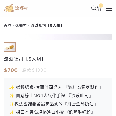
0
首頁
逸鄉村
流淚吐司【5入組】
流淚吐司【5入組】
$700
原價$1000
✨ 媒體認證-宜蘭吐司達人 『游村為獨家製作』
✨ 團購榜上NO.1人氣伴手禮 『流淚吐司』
✨採法國諾曼第最高品質的『飛雪金磚奶油』
✨ 採日本最高規格進口小麥『凱薩琳麵粉』