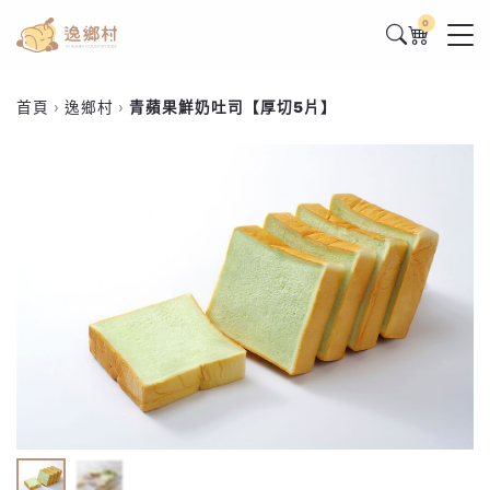
0
首頁
逸鄉村
青蘋果鮮奶吐司【厚切5片】