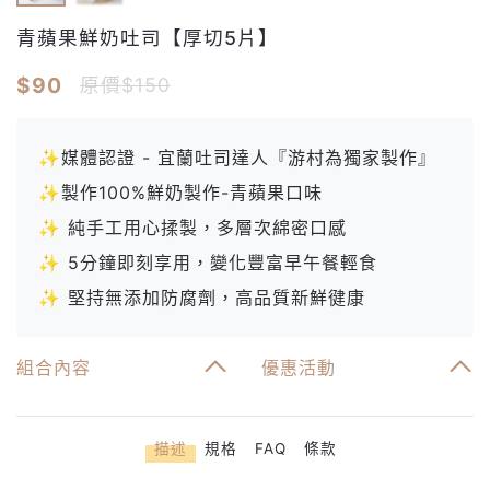
青蘋果鮮奶吐司【厚切5片】
$90
原價$150
✨媒體認證 - 宜蘭吐司達人『游村為獨家製作』
✨製作100%鮮奶製作-青蘋果口味
✨ 純手工用心揉製，多層次綿密口感
✨ 5分鐘即刻享用，變化豐富早午餐輕食
✨ 堅持無添加防腐劑，高品質新鮮徤康
組合內容
優惠活動
描述
規格
FAQ
條款