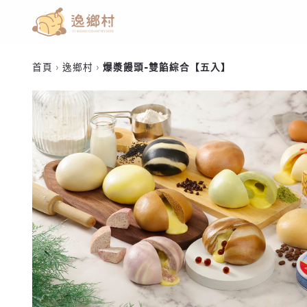
首頁
逸鄉村
爆漿饅頭-雙餡綜合【五入】