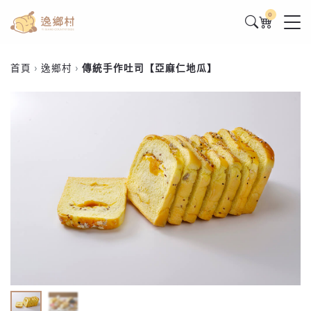
0
首頁
逸鄉村
傳統手作吐司【亞麻仁地瓜】