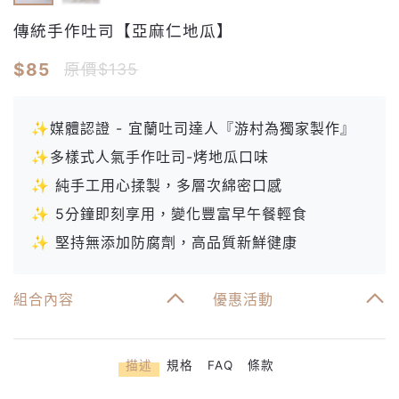
傳統手作吐司【亞麻仁地瓜】
$85
原價$135
✨媒體認證 - 宜蘭吐司達人『游村為獨家製作』
✨多樣式人氣手作吐司-烤地瓜口味
✨ 純手工用心揉製，多層次綿密口感
✨ 5分鐘即刻享用，變化豐富早午餐輕食
✨ 堅持無添加防腐劑，高品質新鮮徤康
組合內容
優惠活動
描述
規格
FAQ
條款