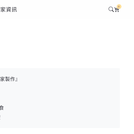
0
店家資訊
獨家製作』
食
康