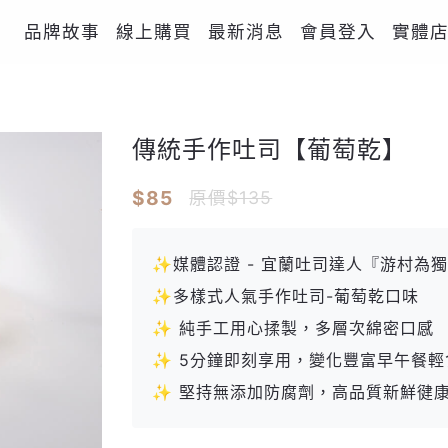
品牌故事
線上購買
最新消息
會員登入
實體
傳統手作吐司【葡萄乾】
$85
原價$135
✨媒體認證 - 宜蘭吐司達人『游村為
✨多樣式人氣手作吐司-葡萄乾口味
✨ 純手工用心揉製，多層次綿密口感
✨ 5分鐘即刻享用，變化豐富早午餐輕
✨ 堅持無添加防腐劑，高品質新鮮徤